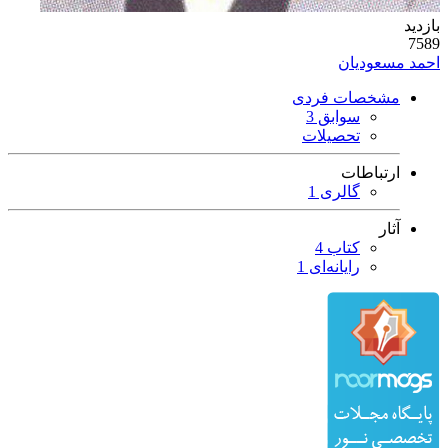
بازدید
7589
احمد مسعودیان
مشخصات فردی
سوابق 3
تحصیلات
ارتباطات
گالری 1
آثار
کتاب 4
رایانه‌ای 1