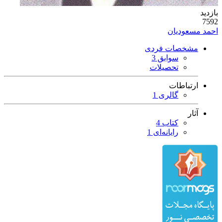
بازدید
7592
احمد مسعودیان
مشخصات فردی
سوابق 3
تحصیلات
ارتباطات
گالری 1
آثار
کتاب 4
رایانه‌ای 1